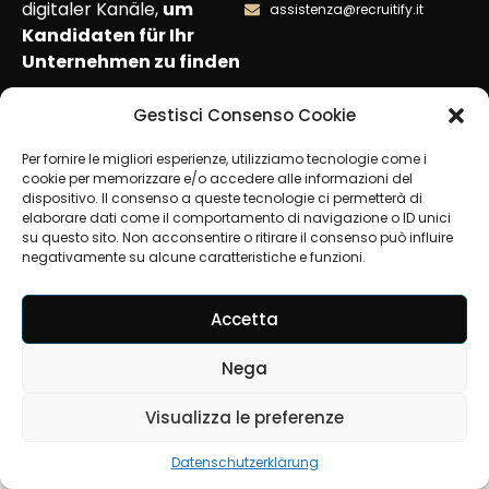
digitaler Kanäle,
um
assistenza@recruitify.it
Kandidaten für Ihr
Unternehmen zu finden
Gestisci Consenso Cookie
Per fornire le migliori esperienze, utilizziamo tecnologie come i
cookie per memorizzare e/o accedere alle informazioni del
dispositivo. Il consenso a queste tecnologie ci permetterà di
Privacy Policy
Cookie Policy
elaborare dati come il comportamento di navigazione o ID unici
su questo sito. Non acconsentire o ritirare il consenso può influire
negativamente su alcune caratteristiche e funzioni.
Accetta
Nega
Visualizza le preferenze
Datenschutzerklärung