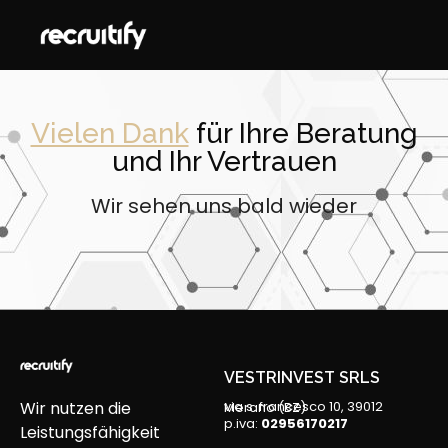
Vielen Dank
für Ihre Beratung
und Ihr Vertrauen
Wir sehen uns bald wieder
VESTRINVEST SRLS
Wir nutzen die
via s. francesco 10, 39012 Merano (BZ)
p.iva:
02956170217
Leistungsfähigkeit